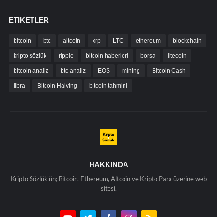
ETIKETLER
bitcoin
btc
altcoin
xrp
LTC
ethereum
blockchain
kripto sözlük
ripple
bitcoin haberleri
borsa
litecoin
bitcoin analiz
btc analiz
EOS
mining
Bitcoin Cash
libra
Bitcoin Halving
bitcoin tahmini
HAKKINDA
Kripto Sözlük'ün; Bitcoin, Ethereum, Altcoin ve Kripto Para üzerine web
sitesi.