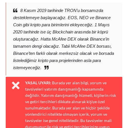
8 Kasım 2019 tarihinde TRON’u borsamızda
desteklemeye başlayacağız. EOS, NEO ve Binance
Coin gibi kripto para birimlerini ekleyeceğiz. 1 Mayıs
2020 tarihinde ise üç Blockchain arasında bir köprü
oluşturacağız. Hatta McAfee DEX olarak Binance’in
tamamen dengi olacağız. Tabii McAfee DEX borsası,
Binance’ten farklı olarak merkezsiz olacak ve borsada
listelediğimiz kripto para projelerinden asla para
istemeyeceğiz.
YASAL UYARI:
Burada yer alan bilgi, yorum ve
tavsiyeleri yatırım danışmanlığı kapsamında
değildir. Yatırım danışmanlığı hizmeti, kişilerin risk
ve getiri tercihleri dikkate alınarak kişiye özel
sunulmaktadır. Burada yer alan ve hiçbir şekilde
yönlendirici nitelikte olmayan içerik, yorum ve
tavsiyeler ise genel niteliktedir. Bu tavsiyeler mali
durumunuz ile risk ve getiri tercihlerinize uygun