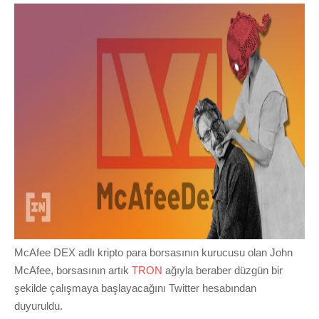
McAfee DEX adlı kripto para borsasının kurucusu olan
John
McAfee, borsasının artık
TRON
ağıyla beraber düzgün bir
şekilde çalışmaya başlayacağını Twitter hesabından
duyuruldu.