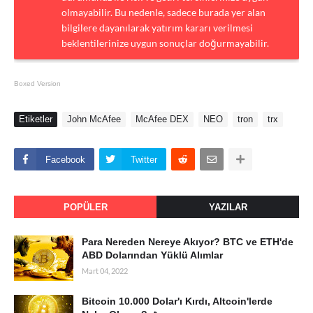
olmayabilir. Bu nedenle, sadece burada yer alan
bilgilere dayanılarak yatırım kararı verilmesi
beklentilerinize uygun sonuçlar doğurmayabilir.
Boxed Version
Etiketler
John McAfee
McAfee DEX
NEO
tron
trx
Facebook
Twitter
POPÜLER
YAZILAR
Para Nereden Nereye Akıyor? BTC ve ETH'de
ABD Dolarından Yüklü Alımlar
Mart 04, 2022
Bitcoin 10.000 Dolar'ı Kırdı, Altcoin'lerde