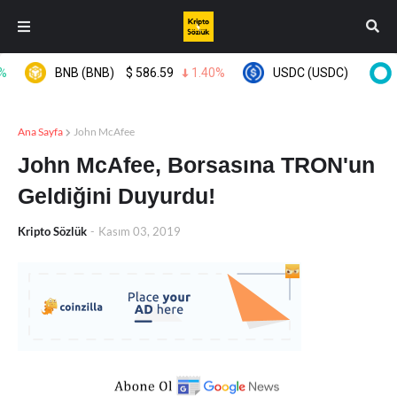
BNB (BNB)
$
586.59
1.40%
USDC (USDC)
$
0.9996
Ana Sayfa
John McAfee
John McAfee, Borsasına TRON'un
Geldiğini Duyurdu!
Kripto Sözlük
-
Kasım 03, 2019